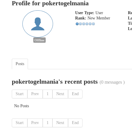
Profile for pokertogelmania
User Type:
User
Re
Rank:
New Member
La
Ti
Lo
Offline
Posts
pokertogelmania's recent posts
(0 messages )
Start
Prev
1
Next
End
No Posts
Start
Prev
1
Next
End