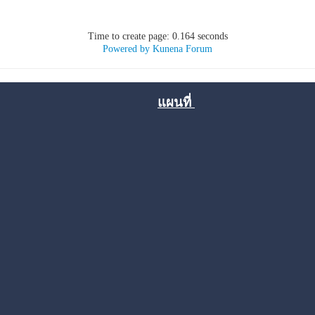
Time to create page: 0.164 seconds
Powered by
Kunena Forum
แผนที่