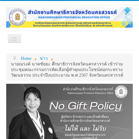
Toggle
Navigation
หน้าแรก
เกี่ยวกับ ศธจ.
Home
ข่าว
หน่วยงานภายใน
MY OFFICE
นายณรงค์ นาคชัยยะ ศึกษาธิการจังหวัดนครสวรรค์ เข้าร่วม
ประชุมคณะกรรมการคัดเลือกผู้ทำคุณประโยชน์ต่อกระทรวง
ดาวน์โหลด
กระดาน ถาม-ตอบ
วัฒนธรรม ประจำปีงบประมาณ พ.ศ.2567 จังหวัดนครสวรรค์
ข้อมูลการติดต่อ