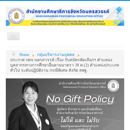
Toggle
Navigation
หน้าแรก
เกี่ยวกับ ศธจ.
Home
กลุ่มบริหารงานบุคคล
หน่วยงานภายใน
MY OFFICE
ประกาศ กศจ.นครสวรรค์ เรื่อง รับสมัครคัดเลือกฯ ตำแหน่ง
บุคลากรทางการศึกษาอื่นตามมาตรา 38 ค.(2) ตำแหน่งประเภท
ดาวน์โหลด
กระดาน ถาม-ตอบ
ทั่วไป ระดับปฏิบัติงาน กรณีพิเศษ สังกัด สพฐ.
ข้อมูลการติดต่อ