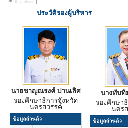
Hits: 89035
ประวัติรองผู้บริหาร
นายชาญณรงค์ ปานเลิศ
นางทับทิม
รองศึกษาธิการจังหวัด
รองศึกษาธิ
นครสวรรค์
นครส
ข้อมูลส่วนตัว
ข้อมูลส่วนตัว