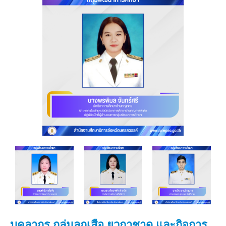
บุคลากร กลุ่มลูกเสือ ยุวกาชาด และกิจการ